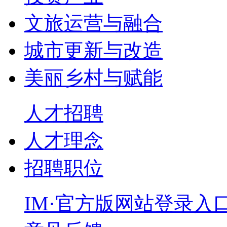
文旅运营与融合
城市更新与改造
美丽乡村与赋能
人才招聘
人才理念
招聘职位
IM·官方版网站登录入口-