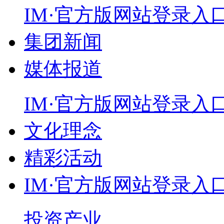
IM·官方版网站登录入口-
集团新闻
媒体报道
IM·官方版网站登录入
文化理念
精彩活动
IM·官方版网站登录入口-
投资产业