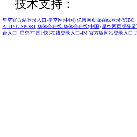
技术支持：
星空官方站登录入口-星空网(中国)
亿博网页版在线登录-YIBO
AITIYU SPORT
华体会在线-华体会在线(中国)
星空网页版登录页面
台入口_星空(中国)
快3在线登录入口-IM·官方版网站登录入口