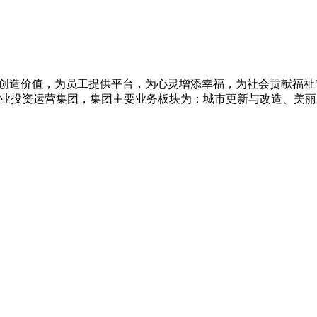
着"为客户创造价值，为员工提供平台，为心灵增添幸福，为社会贡献
产业投资运营集团，集团主要业务板块为：城市更新与改造、美