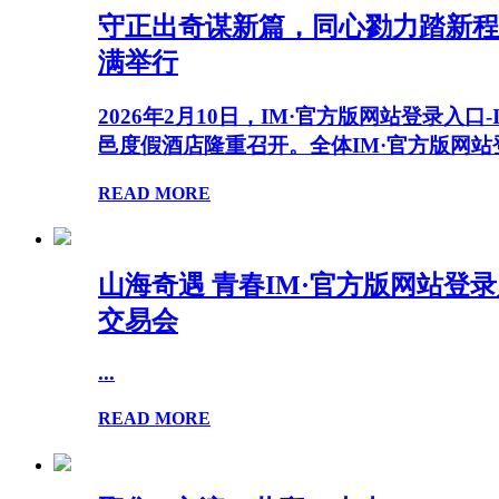
守正出奇谋新篇，同心勠力踏新程 | 
满举行
2026年2月10日，IM·官方版网站登录入
邑度假酒店隆重召开。全体IM·官方版网站登
READ MORE
山海奇遇 青春IM·官方版网站登录入口
交易会
...
READ MORE