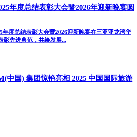
2025年度总结表彰大会暨2026年迎新晚宴圆
2025年度总结表彰大会暨2026迎新晚宴在三亚亚龙湾华
彰先进典范，共绘发展...
M(中国) 集团惊艳亮相 2025 中国国际旅游